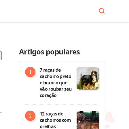
Artigos populares
7 raças de
cachorro preto
e branco que
vão roubar seu
coração
12 raças de
cachorros com
orelhas