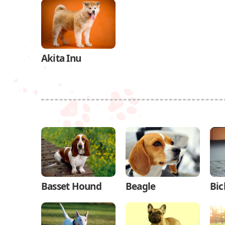
Akita Inu
Basset Hound
Beagle
Bic