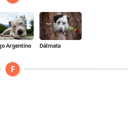
o Argentino
Dálmata
F