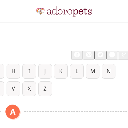
Compartilhar
Salvar
H
I
J
K
L
M
N
V
X
Z
A