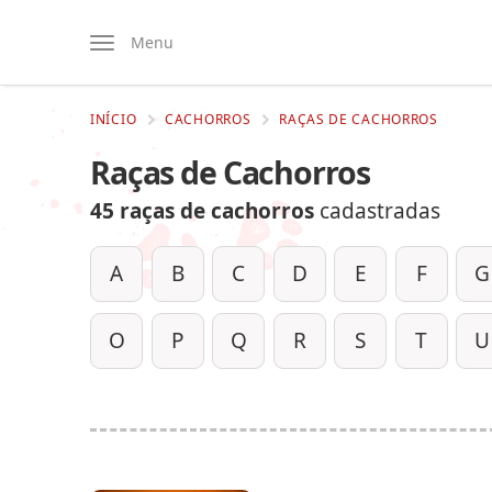
Menu
INÍCIO
CACHORROS
RAÇAS DE CACHORROS
Raças de Cachorros
45 raças de cachorros
cadastradas
A
B
C
D
E
F
G
O
P
Q
R
S
T
U