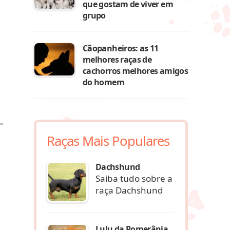
que gostam de viver em
grupo
Cãopanheiros: as 11
melhores raças de
cachorros melhores amigos
do homem
Raças Mais Populares
Dachshund
Saiba tudo sobre a
raça Dachshund
Lulu da Pomerânia