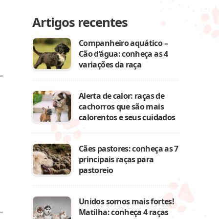
Artigos recentes
Companheiro aquático –
Cão d’água: conheça as 4
variações da raça
Alerta de calor: raças de
cachorros que são mais
calorentos e seus cuidados
Cães pastores: conheça as 7
principais raças para
pastoreio
Unidos somos mais fortes!
Matilha: conheça 4 raças