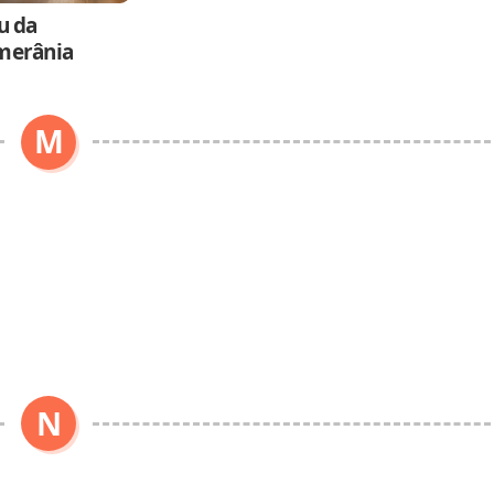
u da
merânia
M
N