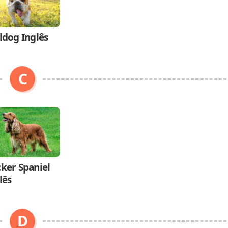
ldog Inglês
C
ker Spaniel
lês
D