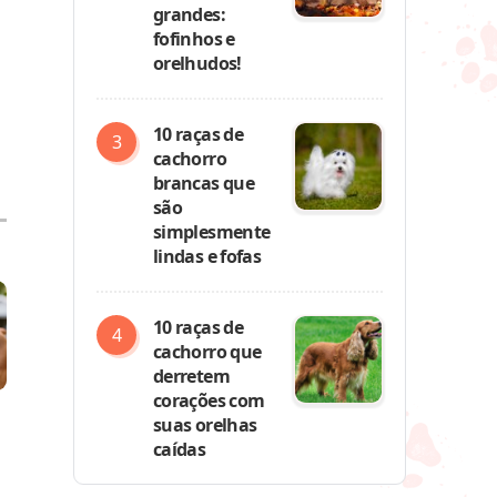
grandes:
fofinhos e
orelhudos!
10 raças de
cachorro
brancas que
são
simplesmente
lindas e fofas
10 raças de
cachorro que
derretem
corações com
suas orelhas
caídas