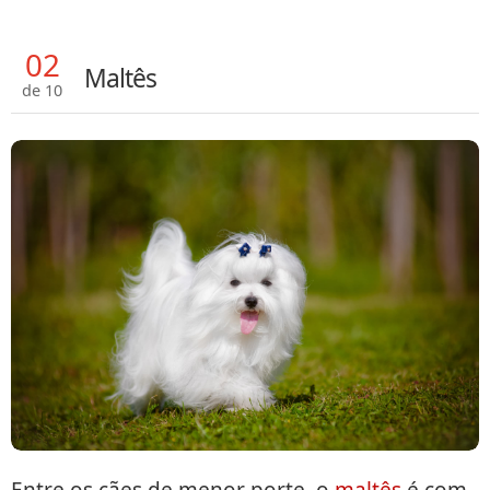
02
Maltês
de 10
Entre os cães de menor porte, o
maltês
é com