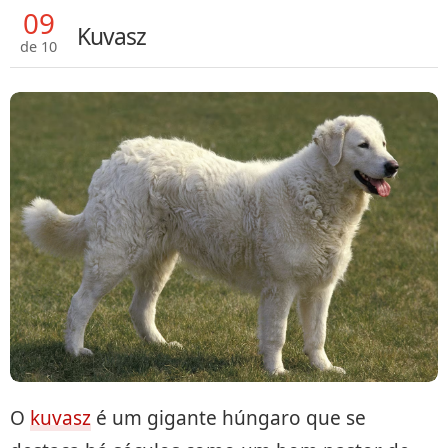
09
Kuvasz
de 10
O
kuvasz
é um gigante húngaro que se