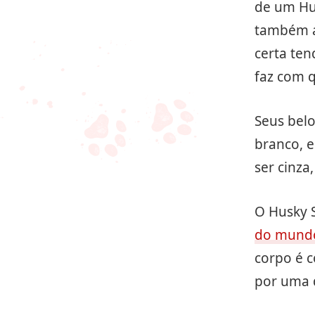
de um Hu
também a
certa ten
faz com 
Seus bel
branco, 
ser cinza
O Husky 
do mund
corpo é 
por uma 