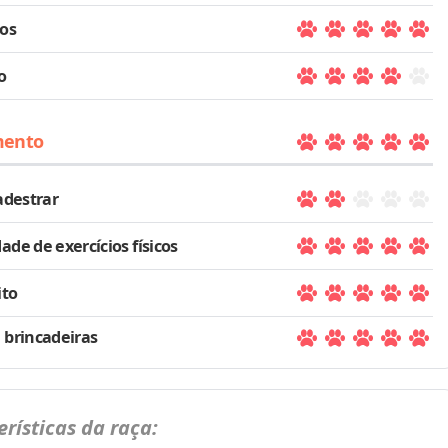
los
o
mento
 adestrar
ade de exercícios físicos
ito
 brincadeiras
erísticas da raça: