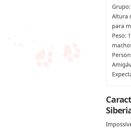
Grupo
Altura
para m
Peso: 1
macho
Persona
Amigáve
Expecta
Caract
Siberi
Impossíve