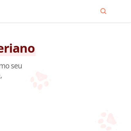
eriano
omo seu
,