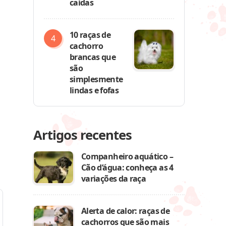
caídas
10 raças de
cachorro
brancas que
são
simplesmente
lindas e fofas
Artigos recentes
Companheiro aquático –
Cão d’água: conheça as 4
variações da raça
Alerta de calor: raças de
cachorros que são mais