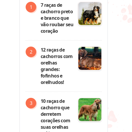
7 raças de
cachorro preto
e branco que
vão roubar seu
coração
12 raças de
cachorros com
orelhas
grandes:
fofinhos e
orelhudos!
10 raças de
cachorro que
derretem
corações com
suas orelhas