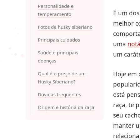
Personalidade e
É um do
temperamento
melhor co
Fotos de husky siberiano
comporta
Principais cuidados
uma
notá
Saúde e principais
um caráte
doenças
Hoje em 
Qual é o preço de um
Husky Siberiano?
popular
está pen
Dúvidas frequentes
raça, te 
Origem e história da raça
seu cacho
manter u
relaciona