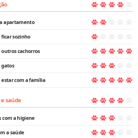
ção
a apartamento
 ficar sozinho
 outros cachorros
 gatos
 estar com a família
 e saúde
 com a higiene
om a saúde