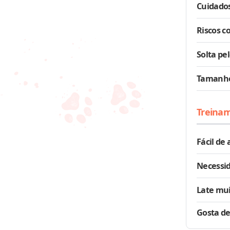
Cuidados
Riscos c
Solta pe
Tamanh
Treina
Fácil de
Necessid
Late mu
Gosta de