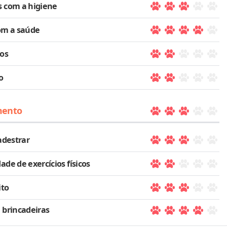
 com a higiene
om a saúde
los
o
mento
 adestrar
ade de exercícios físicos
ito
 brincadeiras