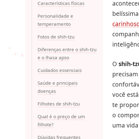
acontece
Características físicas
belíssim
Personalidade e
carinhos
temperamento
companhe
Fotos de shih-tzu
inteligên
Diferenças entre o shih-tzu
e o lhasa apso
O
shih-tz
Cuidados essenciais
precisam 
Saúde e principais
confortáv
doenças
você est
Filhotes de shih-tzu
te propom
o compor
Qual é o preço de um
filhote?
uma vida 
Dúvidas frequentes