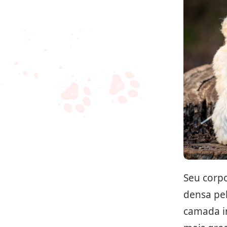
Seu corp
densa pe
camada i