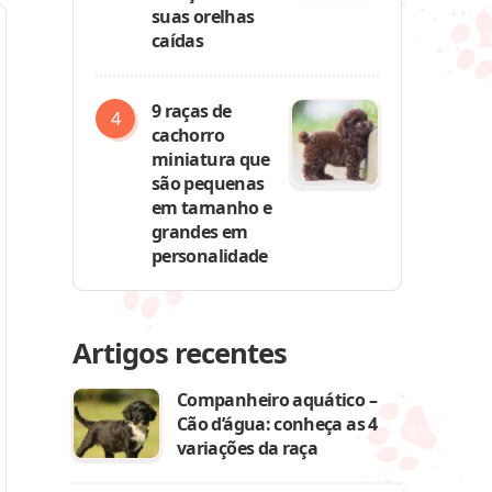
suas orelhas
caídas
9 raças de
cachorro
miniatura que
são pequenas
em tamanho e
grandes em
personalidade
Artigos recentes
Companheiro aquático –
Cão d’água: conheça as 4
variações da raça