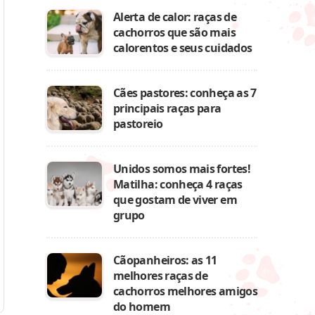
Alerta de calor: raças de
cachorros que são mais
calorentos e seus cuidados
Cães pastores: conheça as 7
principais raças para
pastoreio
Unidos somos mais fortes!
Matilha: conheça 4 raças
que gostam de viver em
grupo
Cãopanheiros: as 11
melhores raças de
cachorros melhores amigos
do homem