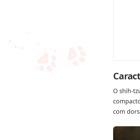
Caract
O shih-t
compacto
com dorso