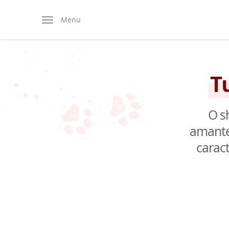
Menu
T
O s
amante
carac