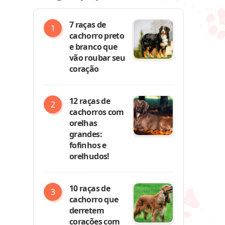
7 raças de
cachorro preto
e branco que
vão roubar seu
coração
12 raças de
cachorros com
orelhas
grandes:
fofinhos e
orelhudos!
,
10 raças de
cachorro que
derretem
corações com