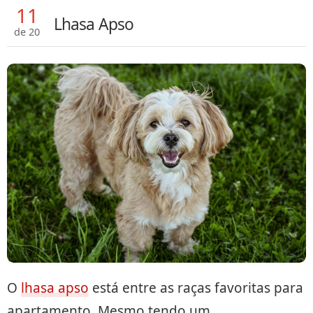
11
Lhasa Apso
de 20
O
lhasa apso
está entre as raças favoritas para
apartamento. Mesmo tendo um