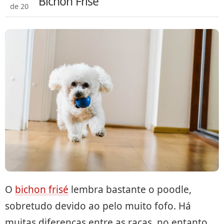
Bichon Frisé
de 20
O
bichon frisé
lembra bastante o poodle,
sobretudo devido ao pelo muito fofo. Há
muitas diferenças entre as raças, no entanto,