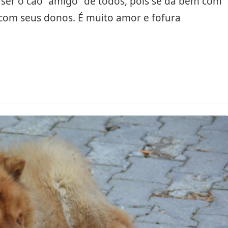
ser o cão “amigo” de todos, pois se dá bem com
 com seus donos. É muito amor e fofura