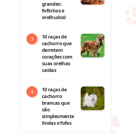
grandes:
fofinhos e
orelhudos!
10 raças de
cachorro que
derretem
corações com
suas orelhas
caídas
10 raças de
cachorro
brancas que
são
simplesmente
lindas e fofas