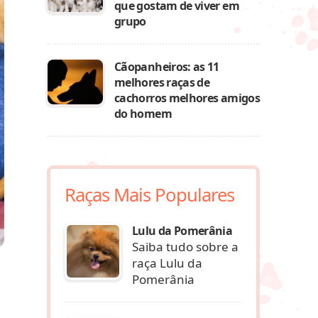
que gostam de viver em
grupo
Cãopanheiros: as 11
melhores raças de
cachorros melhores amigos
do homem
Raças Mais Populares
Lulu da Pomerânia
Saiba tudo sobre a
raça Lulu da
Pomerânia