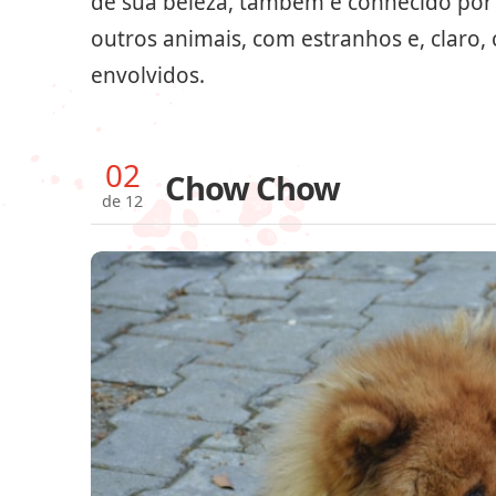
de sua beleza, também é conhecido por 
outros animais, com estranhos e, claro,
envolvidos.
02
Chow Chow
de 12