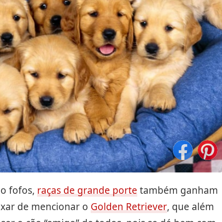
o fofos,
raças de grande porte
também ganham
ixar de mencionar o
Golden Retriever
, que além