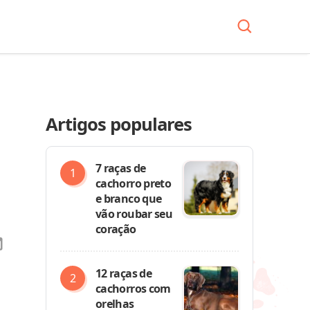
Artigos populares
7 raças de
cachorro preto
e branco que
vão roubar seu
coração
12 raças de
cachorros com
orelhas