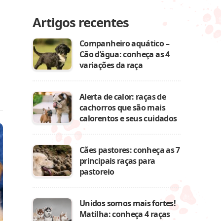
Artigos recentes
Companheiro aquático –
Cão d’água: conheça as 4
variações da raça
Alerta de calor: raças de
cachorros que são mais
calorentos e seus cuidados
Cães pastores: conheça as 7
principais raças para
pastoreio
Unidos somos mais fortes!
Matilha: conheça 4 raças