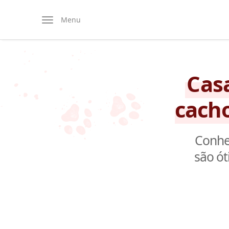
Menu
Casa
cach
Conheç
são ó