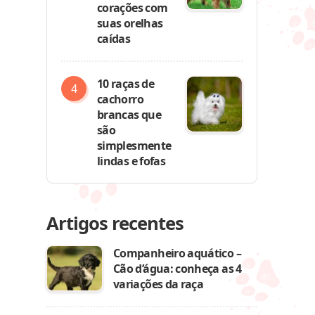
corações com
suas orelhas
caídas
10 raças de
cachorro
brancas que
são
simplesmente
lindas e fofas
Artigos recentes
Companheiro aquático –
Cão d’água: conheça as 4
variações da raça