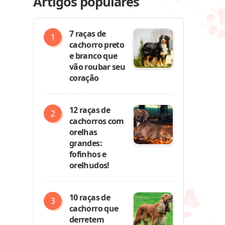
Artigos populares
7 raças de
cachorro preto
e branco que
vão roubar seu
coração
12 raças de
cachorros com
orelhas
grandes:
fofinhos e
orelhudos!
10 raças de
cachorro que
derretem