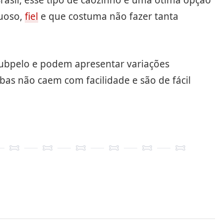
rasil, esse tipo de cãozinho é uma ótima opção
uoso,
fiel
e que costuma não fazer tanta
ubpelo e podem apresentar variações
s não caem com facilidade e são de fácil