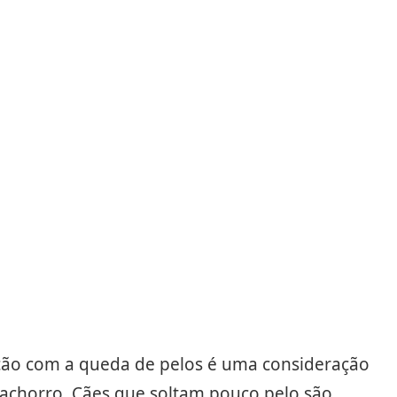
Compartilhar
Salvar
ção com a queda de pelos é uma consideração
achorro. Cães que soltam pouco pelo são