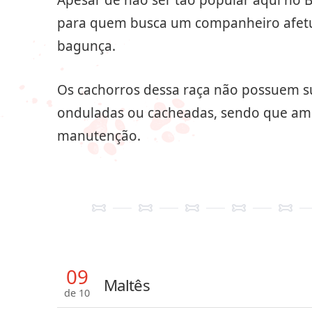
Apesar de não ser tão popular aqui no B
para quem busca um companheiro afet
bagunça.
Os cachorros dessa raça não possuem s
onduladas ou cacheadas, sendo que amba
manutenção.
09
Maltês
de 10