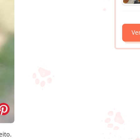
Ve
ito.