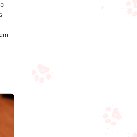
ão
s
 em