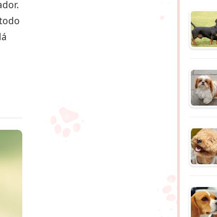
ador.
 todo
dá