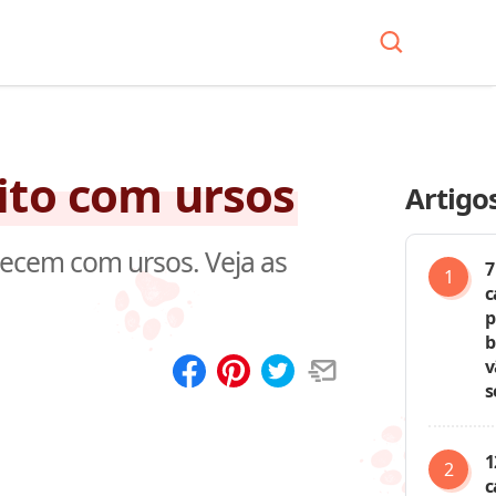
ito com ursos
Artigo
recem com ursos. Veja as
7
c
p
b
v
s
Compartilhar
Salvar
1
c