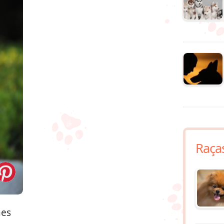
Raça
ães