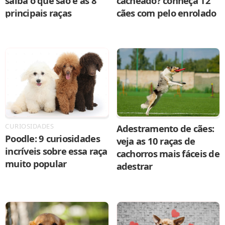
saiba o que são e as 8
cacheado? conheça 12
principais raças
cães com pelo enrolado
CURIOSIDADES
Adestramento de cães:
Poodle: 9 curiosidades
veja as 10 raças de
incríveis sobre essa raça
cachorros mais fáceis de
muito popular
adestrar