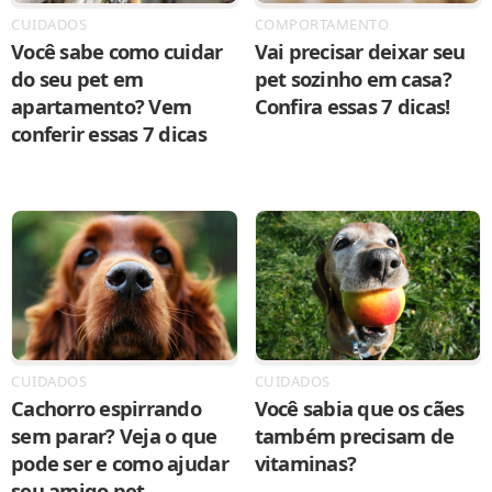
CUIDADOS
COMPORTAMENTO
Você sabe como cuidar
Vai precisar deixar seu
do seu pet em
pet sozinho em casa?
apartamento? Vem
Confira essas 7 dicas!
conferir essas 7 dicas
CUIDADOS
CUIDADOS
Cachorro espirrando
Você sabia que os cães
sem parar? Veja o que
também precisam de
pode ser e como ajudar
vitaminas?
seu amigo pet