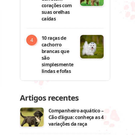
corações com
suas orelhas
caídas
10 raças de
cachorro
brancas que
são
simplesmente
lindas e fofas
Artigos recentes
Companheiro aquático –
Cão d’água: conheça as 4
variações da raça