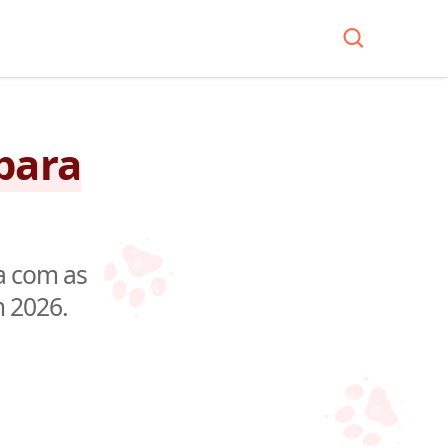
para
a com as
m 2026.