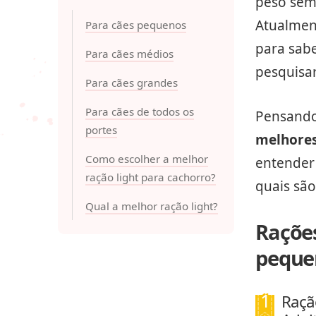
peso sem 
Atualmen
Para cães pequenos
para sab
Para cães médios
pesquisar
Para cães grandes
Para cães de todos os
Pensando
portes
melhores
Como escolher a melhor
entender
ração light para cachorro?
quais sã
Qual a melhor ração light?
Rações
peque
Raçã