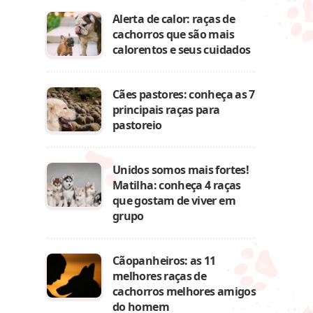
Alerta de calor: raças de
cachorros que são mais
calorentos e seus cuidados
Cães pastores: conheça as 7
principais raças para
pastoreio
a
Unidos somos mais fortes!
Matilha: conheça 4 raças
que gostam de viver em
grupo
Cãopanheiros: as 11
melhores raças de
cachorros melhores amigos
do homem