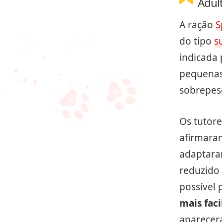
Adul
A ração
S
do tipo
s
indicada 
pequenas
sobrepes
Os tutor
afirmara
adaptara
reduzido 
possível 
mais fac
aparecer