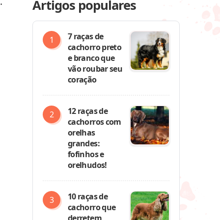
.
Artigos populares
7 raças de
cachorro preto
e branco que
vão roubar seu
coração
12 raças de
cachorros com
orelhas
grandes:
fofinhos e
orelhudos!
10 raças de
cachorro que
derretem