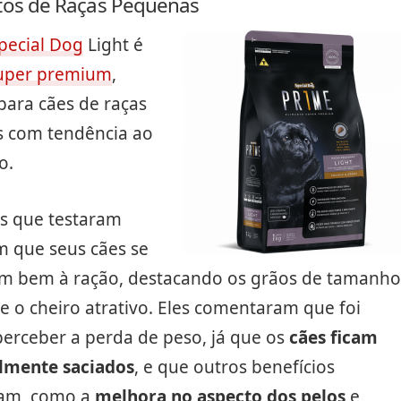
tos de Raças Pequenas
pecial Dog
Light é
uper premium
,
para cães de raças
 com tendência ao
o.
es que testaram
m que seus cães se
m bem à ração, destacando os grãos de tamanho
e o cheiro atrativo. Eles comentaram que foi
perceber a perda de peso, já que os
cães ficam
ilmente saciados
, e que outros benefícios
am, como a
melhora no aspecto dos pelos
e