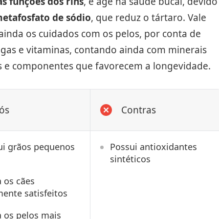
as funções dos rins
, e age na saúde bucal, devido
etafosfato de sódio
, que reduz o tártaro. Vale
ainda os cuidados com os pelos, por conta de
gas e vitaminas, contando ainda com minerais
s e componentes que favorecem a longevidade.
ós
Contras
ui grãos pequenos
Possui antioxidantes
sintéticos
 os cães
mente satisfeitos
 os pelos mais