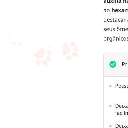
auxilia n
ao
hexam
destacar 
seus ôme
orgânico
Pr
Poss
Deixa
facil
Deixa