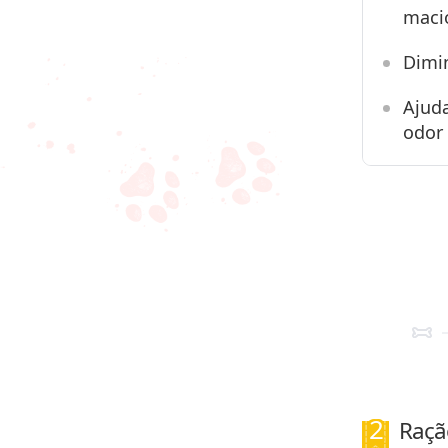
maci
Dimin
Ajuda
odor 
Raçã