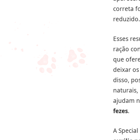
correta 
reduzido.
Esses res
ração con
que ofer
deixar os
disso, po
naturais
ajudam no
fezes
.
A Special