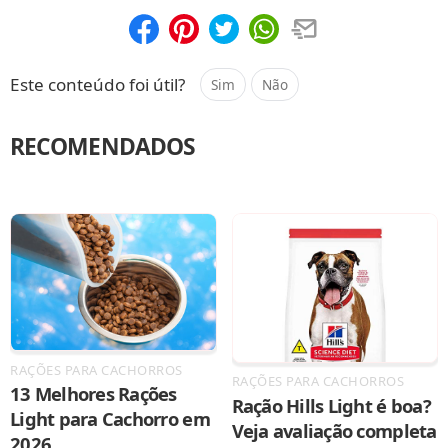
Compartilhar
Salvar
Este conteúdo foi útil?
Sim
Não
RECOMENDADOS
RAÇÕES PARA CACHORROS
RAÇÕES PARA CACHORROS
13 Melhores Rações
Ração Hills Light é boa?
Light para Cachorro em
Veja avaliação completa
2026