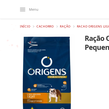
Menu
INÍCIO
CACHORRO
RAÇÃO
RACAO ORIGENS LIG
Ração O
Pequen