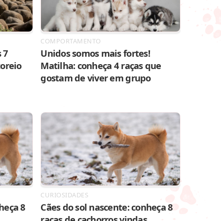
COMPORTAMENTO
 7
Unidos somos mais fortes!
toreio
Matilha: conheça 4 raças que
gostam de viver em grupo
CURIOSIDADES
heça 8
Cães do sol nascente: conheça 8
raças de cachorros vindas