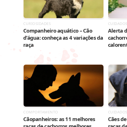
CURIOSIDADES
CUIDADO
Companheiro aquático – Cão
Alerta d
d’água: conheça as 4 variações da
cachorr
raça
caloren
COMPORTAMENTO
CUIDADO
Cãopanheiros: as 11 melhores
Cães de 
raças de cachorros melhores
raças de