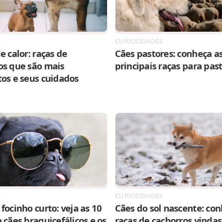
S
CURIOSIDADES
e calor: raças de
Cães pastores: conheça as
os que são mais
principais raças para pas
tos e seus cuidados
S
CURIOSIDADES
focinho curto: veja as 10
Cães do sol nascente: con
 cães braquicefálicos e os
raças de cachorros vindas