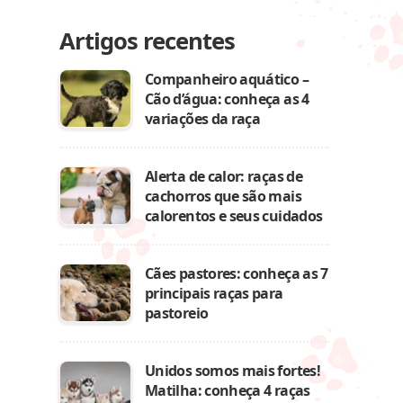
Artigos recentes
Companheiro aquático –
Cão d’água: conheça as 4
variações da raça
Alerta de calor: raças de
cachorros que são mais
calorentos e seus cuidados
Cães pastores: conheça as 7
principais raças para
pastoreio
Unidos somos mais fortes!
Matilha: conheça 4 raças