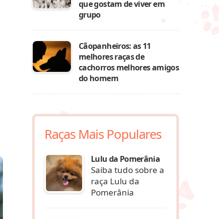
que gostam de viver em
grupo
Cãopanheiros: as 11
melhores raças de
cachorros melhores amigos
do homem
Raças Mais Populares
Lulu da Pomerânia
Saiba tudo sobre a
raça Lulu da
Pomerânia