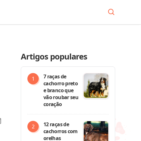
Artigos populares
7 raças de
cachorro preto
e branco que
vão roubar seu
coração
12 raças de
cachorros com
orelhas