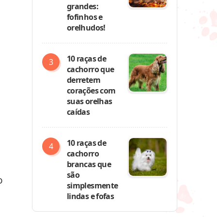
grandes:
fofinhos e
orelhudos!
10 raças de
cachorro que
derretem
corações com
suas orelhas
caídas
10 raças de
cachorro
brancas que
são
o
simplesmente
lindas e fofas