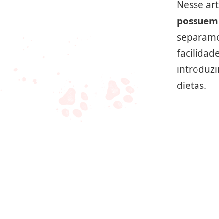
Nesse ar
possuem 
separamos
facilidad
introduz
dietas.