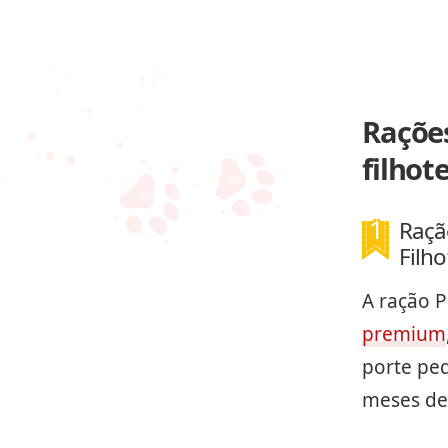
Raçõe
filhot
Raçã
Filh
A ração P
premium
porte peq
meses de