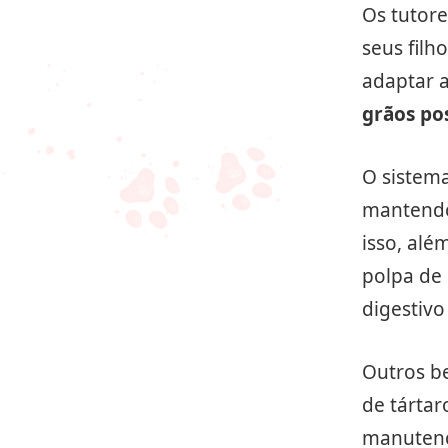
Os tutor
seus filh
adaptar a
grãos p
O sistema
mantendo
isso, alé
polpa de 
digestivo
Outros b
de tártar
manutenç