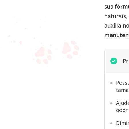
sua fórm
naturais,
auxilia n
manutenç
Pr
Possu
tama
Ajud
odor 
Dimin