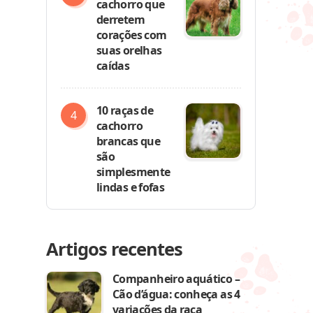
cachorro que
derretem
corações com
suas orelhas
caídas
10 raças de
cachorro
brancas que
são
simplesmente
lindas e fofas
Artigos recentes
Companheiro aquático –
Cão d’água: conheça as 4
variações da raça