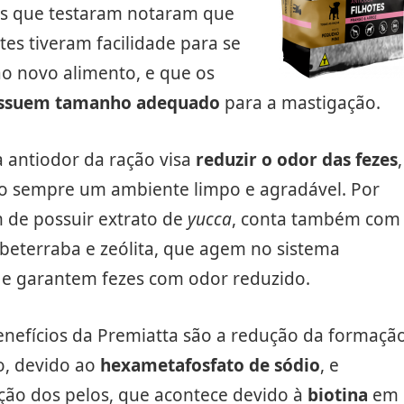
es que testaram notaram que
otes tiveram facilidade para se
o novo alimento, e que os
ossuem tamanho adequado
para a mastigação.
 antiodor da ração visa
reduzir o odor das fezes
,
 sempre um ambiente limpo e agradável. Por
m de possuir extrato de
yucca
, conta também com
beterraba e zeólita, que agem no sistema
 e garantem fezes com odor reduzido.
enefícios da Premiatta são a redução da formaçã
o, devido ao
hexametafosfato de sódio
, e
ão dos pelos, que acontece devido à
biotina
em