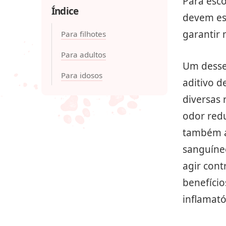
Para esco
Índice
devem es
garantir 
Para filhotes
Para adultos
Um desse
Para idosos
aditivo d
diversas 
odor redu
também at
sanguíne
agir cont
benefício
inflamató