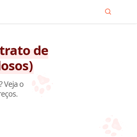
trato de
dosos)
 Veja o
reços.