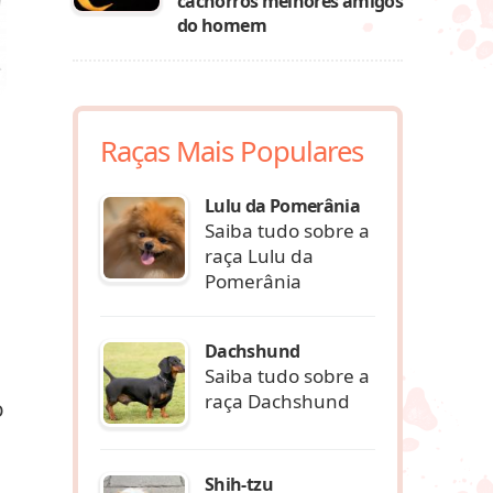
cachorros melhores amigos
do homem
Raças Mais Populares
Lulu da Pomerânia
Saiba tudo sobre a
raça Lulu da
Pomerânia
Dachshund
Saiba tudo sobre a
raça Dachshund
o
Shih-tzu