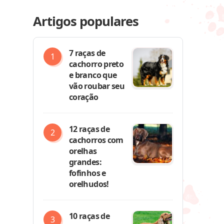
Artigos populares
7 raças de
cachorro preto
e branco que
vão roubar seu
coração
12 raças de
cachorros com
orelhas
grandes:
fofinhos e
orelhudos!
10 raças de