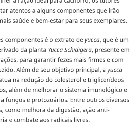
lher a ração ideal para cachorro, os tutores
tar atentos a alguns componentes que irão
mais saúde e bem-estar para seus exemplares.
s componentes é o extrato de
yucca
, que é um
erivado da planta
Yucca Schidigera
, presente em
rações, para garantir fezes mais firmes e com
zido. Além de seu objetivo principal, a
yucca
ua na redução do colesterol e triglicerídeos
os, além de melhorar o sistema imunológico e
ra fungos e protozoários. Entre outros diversos
s, como melhora da digestão, ação anti-
ria e combate aos radicais livres.