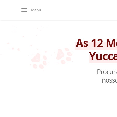
Menu
As 12 M
Yucca
Procur
nosso