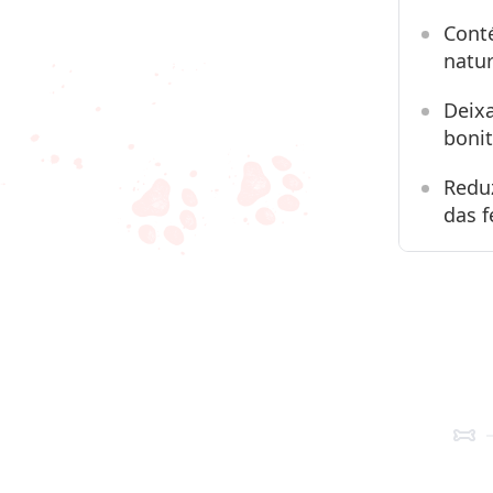
Cont
natur
Deixa
bonit
Redu
das f