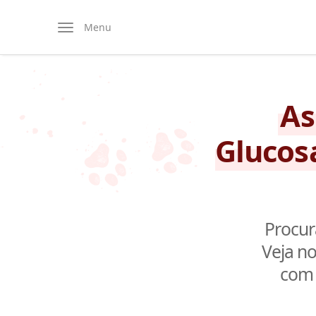
Menu
As
Glucosa
Procur
Veja n
com 