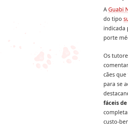
A
Guabi N
do tipo
s
indicada 
porte mé
Os tutor
comenta
cães que 
para se 
destacan
fáceis de
completa
custo-be