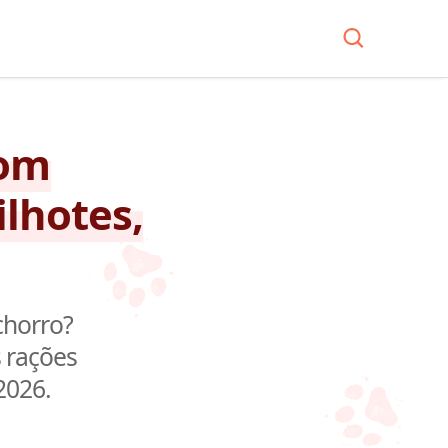
com
ilhotes,
chorro?
 rações
2026.