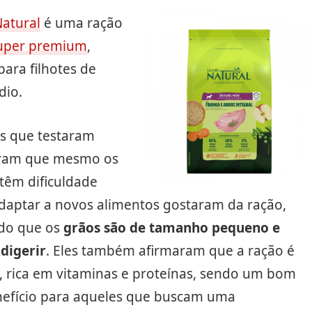
atural
é uma ração
uper premium
,
para filhotes de
dio.
es que testaram
ram que mesmo os
têm dificuldade
adaptar a novos alimentos gostaram da ração,
do que os
grãos são de tamanho pequeno e
 digerir
. Eles também afirmaram que a ração é
, rica em vitaminas e proteínas, sendo um bom
nefício para aqueles que buscam uma