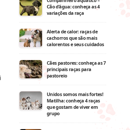
Companheiro aquático –
Cão d’água: conheça as 4
variações da raça
Alerta de calor: raças de
cachorros que são mais
calorentos e seus cuidados
Cães pastores: conheça as 7
principais raças para
pastoreio
i
Unidos somos mais fortes!
Matilha: conheça 4 raças
que gostam de viver em
grupo