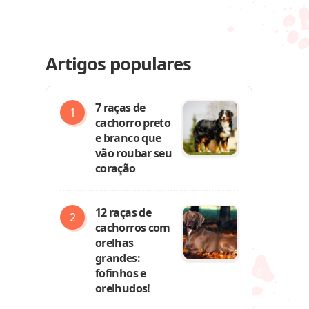
Artigos populares
7 raças de
cachorro preto
e branco que
vão roubar seu
coração
12 raças de
cachorros com
orelhas
grandes:
fofinhos e
orelhudos!