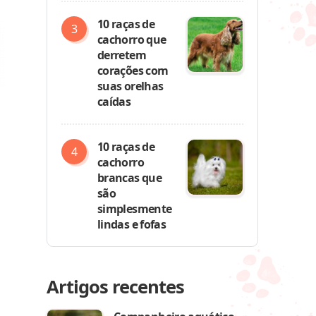
10 raças de
cachorro que
derretem
corações com
suas orelhas
caídas
10 raças de
cachorro
brancas que
são
simplesmente
lindas e fofas
Artigos recentes