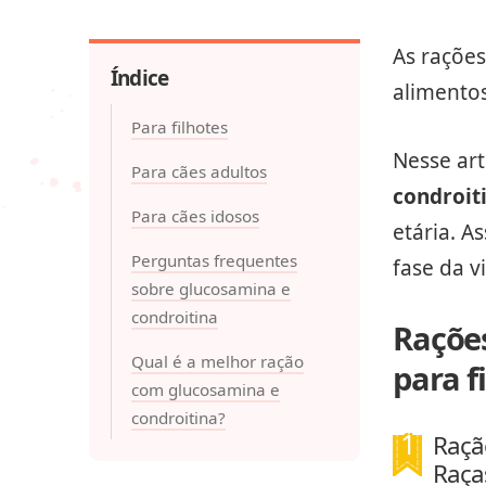
As raçõe
Índice
alimentos
Para filhotes
Nesse ar
Para cães adultos
condroit
Para cães idosos
etária. A
Perguntas frequentes
fase da v
sobre glucosamina e
condroitina
Raçõe
Qual é a melhor ração
para f
com glucosamina e
condroitina?
Raçã
Raça