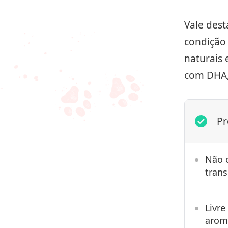
Vale des
condição 
naturais 
com DHA,
Pr
Não 
tran
Livre
arom