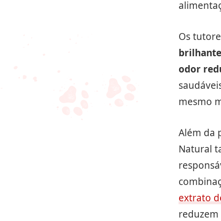
alimentaç
Os tutor
brilhant
odor red
saudáveis
mesmo me
Além da p
Natural 
responsá
combinaçã
extrato 
reduzem 