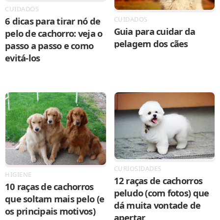
CUIDADOS
6 dicas para tirar nó de
CUIDADOS
Guia para cuidar da
pelo de cachorro: veja o
pelagem dos cães
passo a passo e como
evitá-los
CURIOSIDADES
HIGIENE
12 raças de cachorros
10 raças de cachorros
peludo (com fotos) que
que soltam mais pelo (e
dá muita vontade de
os principais motivos)
apertar