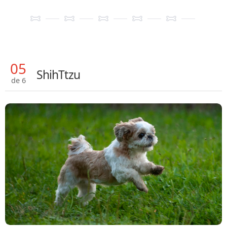
05
ShihTtzu
de 6