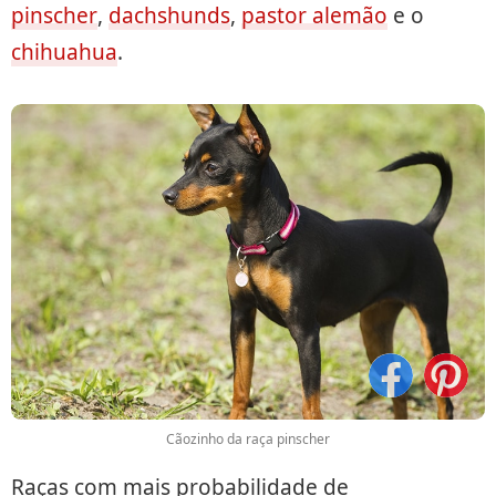
pinscher
,
dachshunds
,
pastor alemão
e o
chihuahua
.
Cãozinho da raça pinscher
Raças com mais probabilidade de