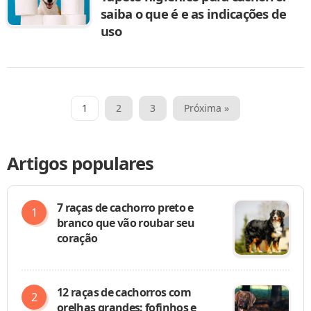
saiba o que é e as indicações de
uso
Paginação
1
2
3
Próxima »
de
posts
Artigos populares
7 raças de cachorro preto e
branco que vão roubar seu
coração
12 raças de cachorros com
orelhas grandes: fofinhos e