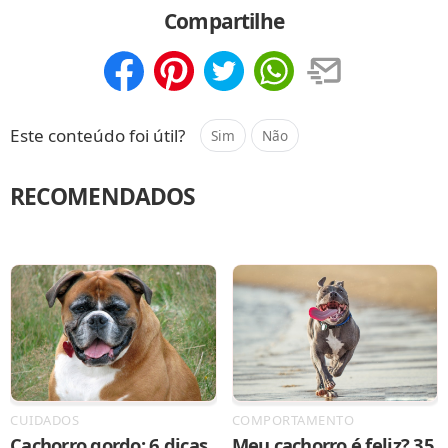
Compartilhe
Compartilhar
Salvar
Este conteúdo foi útil?
Sim
Não
RECOMENDADOS
CUIDADOS
COMPORTAMENTO
Cachorro gordo: 6 dicas
Meu cachorro é feliz? 35