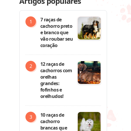
Artigos populares
7 raças de
cachorro preto
e branco que
vão roubar seu
coração
12 raças de
cachorros com
orelhas
grandes:
fofinhos e
orelhudos!
10 raças de
cachorro
brancas que