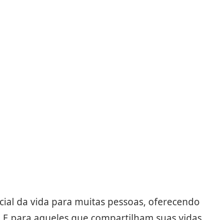
Compartilhar
Salvar
cial da vida para muitas pessoas, oferecendo
s. E para aqueles que compartilham suas vidas