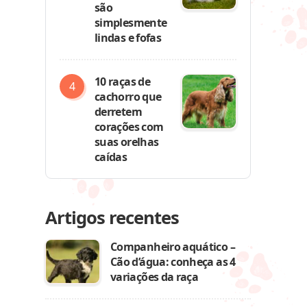
são
simplesmente
lindas e fofas
10 raças de
cachorro que
derretem
corações com
suas orelhas
caídas
Artigos recentes
Companheiro aquático –
Cão d’água: conheça as 4
variações da raça