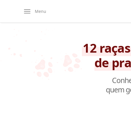
Menu
12 raça
de pra
Conhe
quem gos