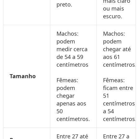
mais claro
preto.
ou mais
escuro.
Machos:
Machos:
podem
podem
medir cerca
chegar até
de 54 a 59
aos 61
centímetros
centímetros.
Tamanho
Fêmeas:
Fêmeas:
podem
ficam entre
chegar
51
apenas aos
centímetros
50
a 54
centímetros.
centímetros.
Entre 27 até
Entre 27 a