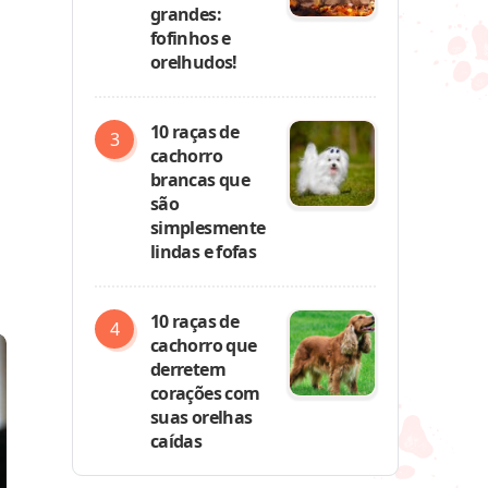
grandes:
fofinhos e
orelhudos!
10 raças de
cachorro
brancas que
são
simplesmente
lindas e fofas
10 raças de
cachorro que
derretem
corações com
suas orelhas
caídas