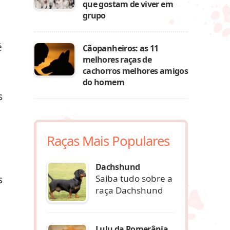
que gostam de viver em
grupo
é
Cãopanheiros: as 11
melhores raças de
cachorros melhores amigos
do homem
s
Raças Mais Populares
Dachshund
Saiba tudo sobre a
s
raça Dachshund
Lulu da Pomerânia