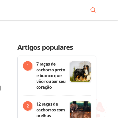
Artigos populares
7 raças de
cachorro preto
e branco que
vão roubar seu
coração
12 raças de
cachorros com
orelhas