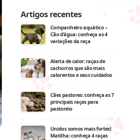
Artigos recentes
Companheiro aquático –
Cão d’água: conheça as 4
variações da raça
Alerta de calor: raças de
cachorros que são mais
calorentos e seus cuidados
Cães pastores: conheça as 7
principais raças para
pastoreio
Unidos somos mais fortes!
Matilha: conheça 4 raças