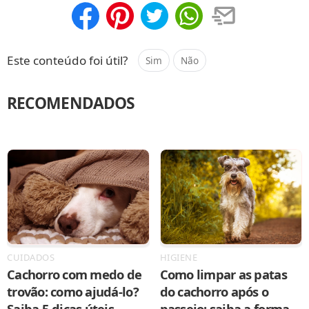
Compartilhar
Salvar
Este conteúdo foi útil?
Sim
Não
RECOMENDADOS
CUIDADOS
HIGIENE
Cachorro com medo de
Como limpar as patas
trovão: como ajudá-lo?
do cachorro após o
Saiba 5 dicas úteis
passeio: saiba a forma