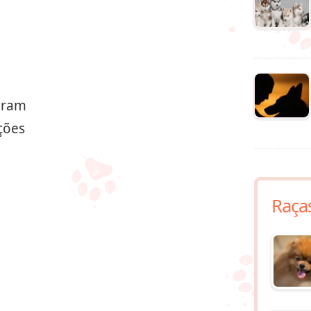
varam
ções
Raça