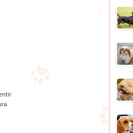
entir
ura