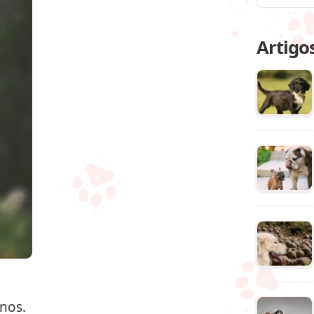
Artigo
nos.