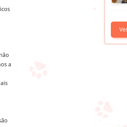
icos
Ve
 não
mos a
ais
são