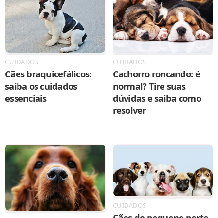
CUIDADOS
CUIDADOS
Cães braquicefálicos:
Cachorro roncando: é
saiba os cuidados
normal? Tire suas
essenciais
dúvidas e saiba como
resolver
CUIDADOS
Cães de pequeno porte