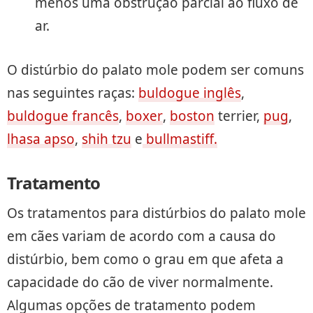
menos uma obstrução parcial ao fluxo de
ar.
O distúrbio do palato mole podem ser comuns
nas seguintes raças:
buldogue inglês
,
buldogue francês
,
boxer
,
boston
terrier,
pug
,
lhasa apso
,
shih tzu
e
bullmastiff.
Tratamento
Os tratamentos para distúrbios do palato mole
em cães variam de acordo com a causa do
distúrbio, bem como o grau em que afeta a
capacidade do cão de viver normalmente.
Algumas opções de tratamento podem