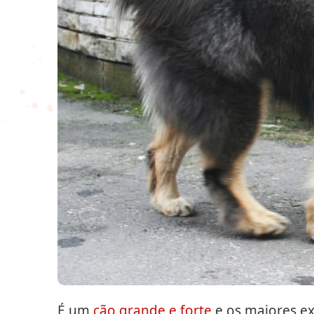
É um
cão grande e forte
e os maiores ex