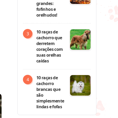
grandes:
fofinhos e
orelhudos!
10 raças de
cachorro que
derretem
corações com
suas orelhas
caídas
10 raças de
cachorro
brancas que
são
simplesmente
lindas e fofas