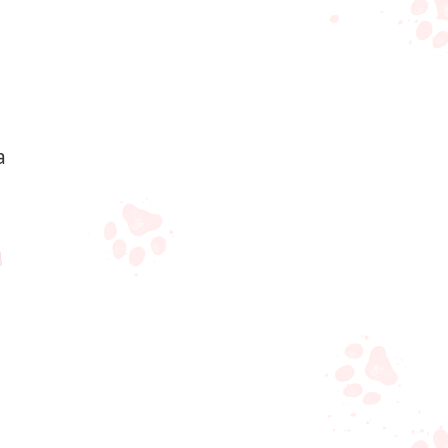
e
a
a