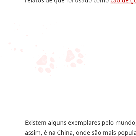
relatos de que foi usado como
cão de g
Existem alguns exemplares pelo mundo,
assim, é na China, onde são mais popula