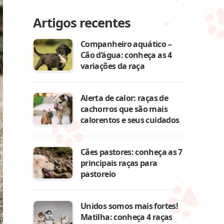
Artigos recentes
Companheiro aquático –
Cão d’água: conheça as 4
variações da raça
Alerta de calor: raças de
cachorros que são mais
calorentos e seus cuidados
Cães pastores: conheça as 7
principais raças para
pastoreio
Unidos somos mais fortes!
Matilha: conheça 4 raças