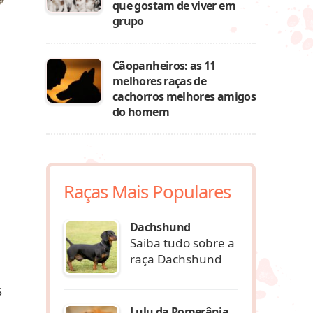
que gostam de viver em
grupo
Cãopanheiros: as 11
melhores raças de
cachorros melhores amigos
do homem
Raças Mais Populares
Dachshund
Saiba tudo sobre a
raça Dachshund
s
Lulu da Pomerânia