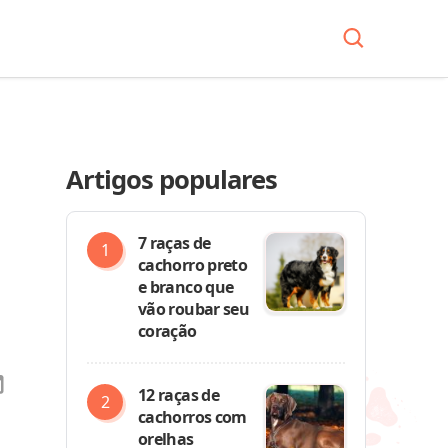
Artigos populares
7 raças de
cachorro preto
e branco que
vão roubar seu
coração
12 raças de
cachorros com
orelhas