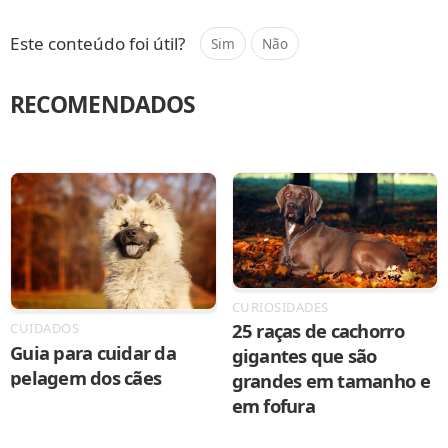
Compartilhar
Salvar
Este conteúdo foi útil?
Sim
Não
RECOMENDADOS
CURIOSIDADES
25 raças de cachorro
CUIDADOS
Guia para cuidar da
gigantes que são
pelagem dos cães
grandes em tamanho e
em fofura