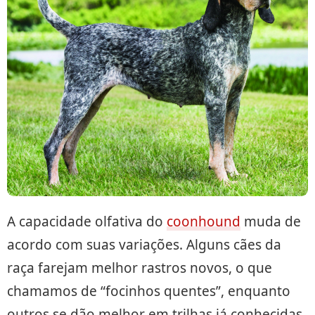
A capacidade olfativa do
coonhound
muda de
acordo com suas variações. Alguns cães da
raça farejam melhor rastros novos, o que
chamamos de “focinhos quentes”, enquanto
outros se dão melhor em trilhas já conhecidas,