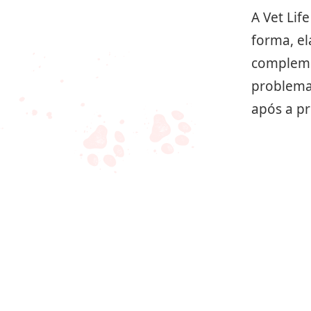
A Vet Lif
forma, el
compleme
problema
após a pr