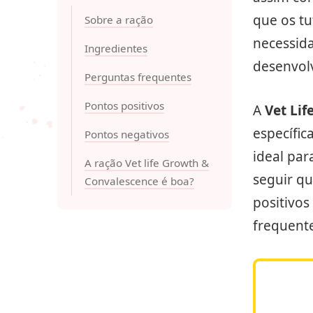
que os t
Sobre a ração
necessida
Ingredientes
desenvol
Perguntas frequentes
Pontos positivos
A
Vet Lif
específic
Pontos negativos
ideal par
A ração Vet life Growth &
seguir qu
Convalescence é boa?
positivos
frequente