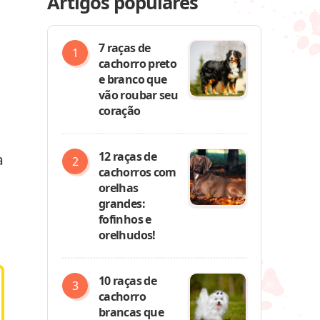
Artigos populares
7 raças de
cachorro preto
e branco que
vão roubar seu
coração
12 raças de
a
cachorros com
orelhas
grandes:
fofinhos e
orelhudos!
10 raças de
cachorro
brancas que