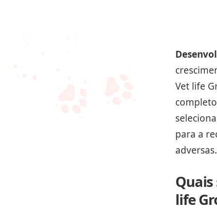
Desenvol
crescimen
Vet life 
completo.
selecion
para a re
adversas.
Quais 
life G