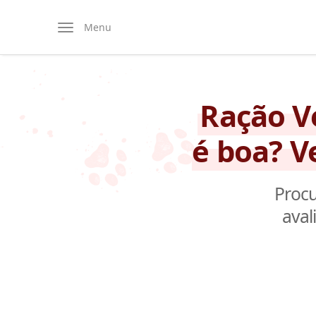
Menu
Ração V
é boa? V
Procu
aval