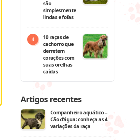
são
simplesmente
lindas e fofas
10 raças de
cachorro que
derretem
corações com
suas orelhas
caídas
Artigos recentes
Companheiro aquático –
Cão d’água: conheça as 4
variações da raça