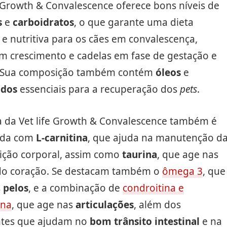
e Growth & Convalescence oferece bons níveis de
s
e
carboidratos
, o que garante uma dieta
e nutritiva para os cães em convalescença,
em crescimento e cadelas em fase de gestação e
. Sua composição também contém
óleos
e
idos
essenciais para a recuperação dos
pets
.
a da Vet life Growth & Convalescence também é
ida com
L-carnitina
, que ajuda na manutenção d
ição corporal, assim como
taurina
, que age nas
do coração. Se destacam também o
ômega 3
, que
s
pelos
, e a combinação de
condroitina e
ina
, que age nas
articulações
, além dos
ntes que ajudam no
bom
trânsito
intestinal
e na