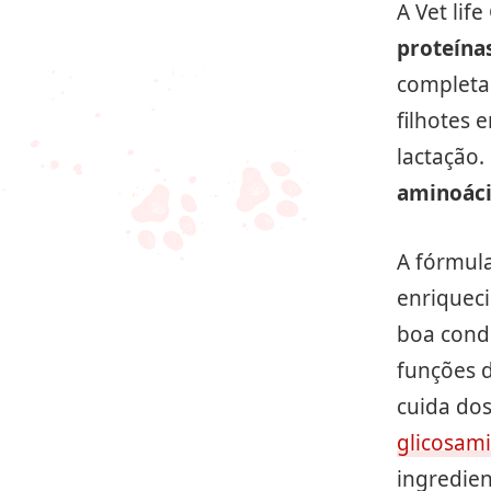
A Vet lif
proteína
completa 
filhotes 
lactação
aminoác
A fórmul
enriquec
boa cond
funções 
cuida do
glicosam
ingredie