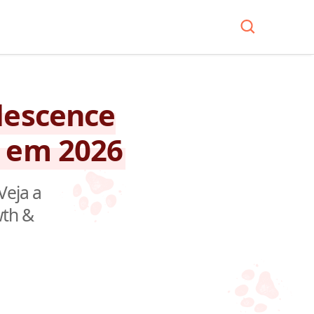
lescence
a em 2026
Veja a
wth &