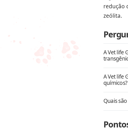
redução d
zeólita.
Pergun
A Vet lif
transgêni
A Vet lif
químicos?
Quais são 
Pontos