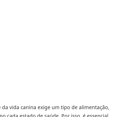
Compartilhar
Salvar
 da vida canina exige um tipo de alimentação,
o cada estado de saúde. Por isso, é essencial