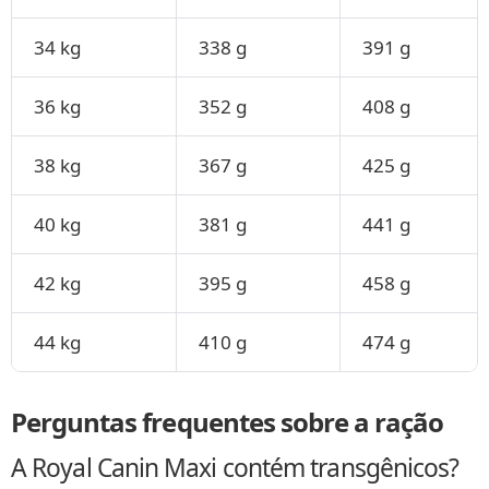
34 kg
338 g
391 g
36 kg
352 g
408 g
38 kg
367 g
425 g
40 kg
381 g
441 g
42 kg
395 g
458 g
44 kg
410 g
474 g
Perguntas frequentes sobre a ração
A Royal Canin Maxi contém transgênicos?