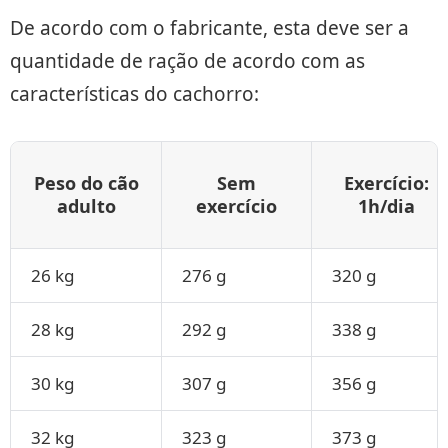
De acordo com o fabricante, esta deve ser a
quantidade de ração de acordo com as
características do cachorro:
Peso do cão
Sem
Exercício:
adulto
exercício
1h/dia
26 kg
276 g
320 g
28 kg
292 g
338 g
30 kg
307 g
356 g
32 kg
323 g
373 g