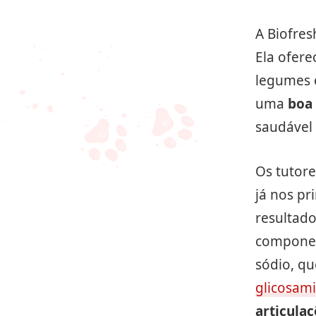
A Biofres
Ela ofere
legumes e
uma
boa
saudável 
Os tutor
já nos pr
resultado
componen
sódio, q
glicosami
articula