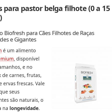
 para pastor belga filhote (0 a 15
)
o Biofresh para Cães Filhotes de Raças
des e Gigantes
h
é um alimento
remium
, disponível
tamanhos, e no
 de carnes, frutas,
 ervas frescas. Vale
 que seus
tes são naturais, o
a na
longevidade
.