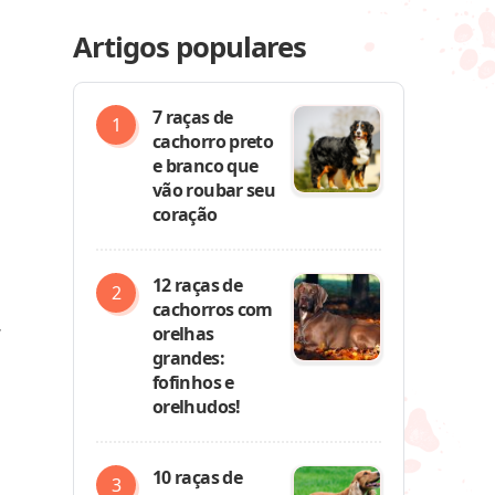
Artigos populares
7 raças de
cachorro preto
e branco que
vão roubar seu
coração
12 raças de
cachorros com
4
orelhas
grandes:
fofinhos e
orelhudos!
10 raças de