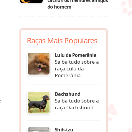
cachorros melhores amigos
do homem
Raças Mais Populares
Lulu da Pomerânia
Saiba tudo sobre a
raça Lulu da
Pomerânia
Dachshund
e
Saiba tudo sobre a
raça Dachshund
Shih-tzu