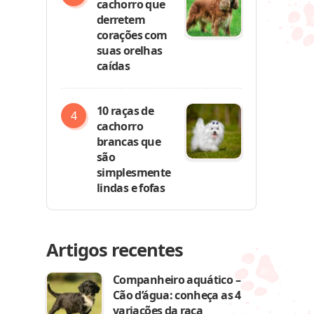
cachorro que
derretem
corações com
suas orelhas
caídas
10 raças de
cachorro
brancas que
são
simplesmente
lindas e fofas
Artigos recentes
Companheiro aquático –
Cão d’água: conheça as 4
variações da raça