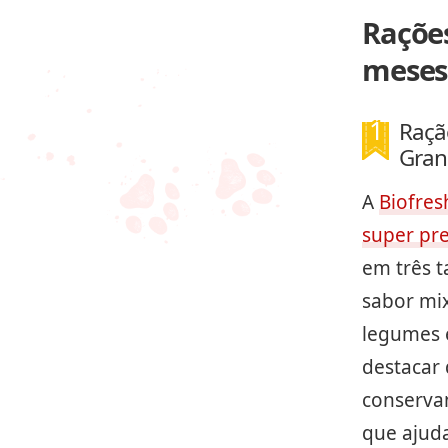
Rações
meses
Raçã
Gran
A
Biofres
super p
em três 
sabor mix
legumes e
destacar
conservan
que ajud