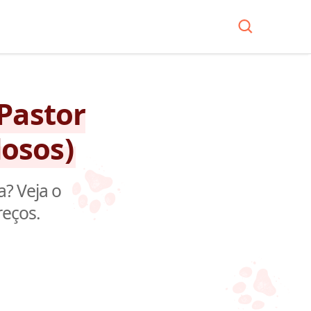
Pastor
dosos)
a? Veja o
reços.