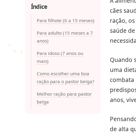
A alimen
Índice
cães saud
ração, os
Para filhote (0 a 15 meses)
saúde de 
Para adulto (15 meses a 7
necessid
anos)
Para idoso (7 anos ou
Quando s
mais)
uma dieta
Como escolher uma boa
combata 
ração para o pastor belga?
predispos
Melhor ração para pastor
anos, viv
belga
Pensando
de alta q