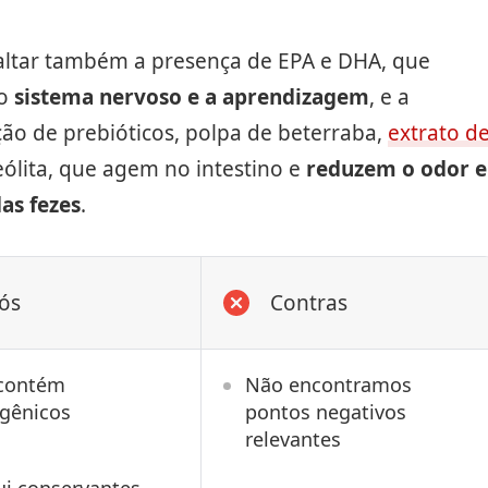
saltar também a presença de EPA e DHA, que
 o
sistema nervoso e a aprendizagem
, e a
ão de prebióticos, polpa de beterraba,
extrato d
eólita, que agem no intestino e
reduzem o odor e
as fezes
.
ós
Contras
contém
Não encontramos
sgênicos
pontos negativos
relevantes
ui conservantes