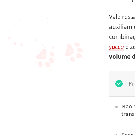
Vale res
auxiliam
combinaç
yucca
e z
volume d
Pr
Não 
tran
Poss