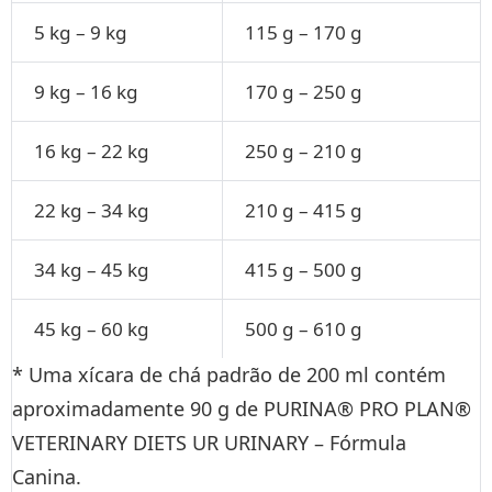
5 kg – 9 kg
115 g – 170 g
9 kg – 16 kg
170 g – 250 g
16 kg – 22 kg
250 g – 210 g
22 kg – 34 kg
210 g – 415 g
34 kg – 45 kg
415 g – 500 g
45 kg – 60 kg
500 g – 610 g
* Uma xícara de chá padrão de 200 ml contém
aproximadamente 90 g de PURINA® PRO PLAN®
VETERINARY DIETS UR URINARY – Fórmula
Canina.