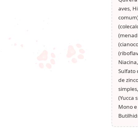
aves, Hi
comum),
(colecal
(menadi
(cianoc
(ribofla
Niacina,
Sulfato 
de zinco
simples,
(Yucca s
Mono e 
Butilhid