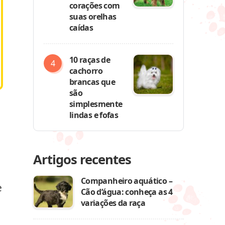
corações com
suas orelhas
caídas
10 raças de
cachorro
brancas que
são
simplesmente
lindas e fofas
Artigos recentes
Companheiro aquático –
e
Cão d’água: conheça as 4
variações da raça