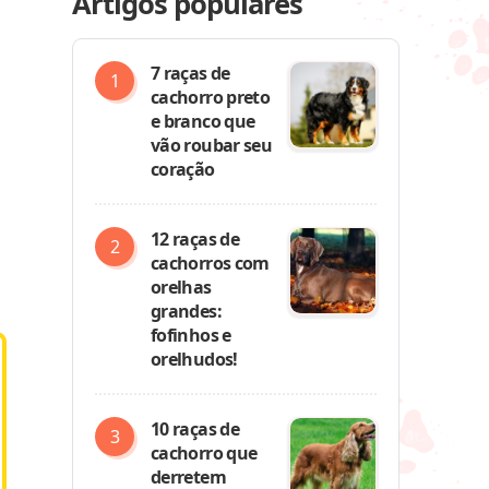
Artigos populares
7 raças de
cachorro preto
e branco que
vão roubar seu
coração
12 raças de
cachorros com
orelhas
grandes:
fofinhos e
orelhudos!
10 raças de
cachorro que
derretem