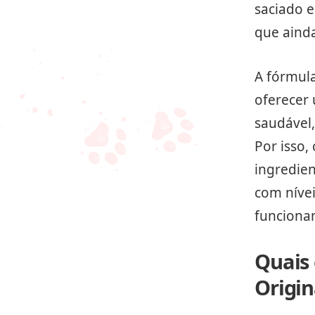
saciado 
que aind
A fórmul
oferecer 
saudável,
Por isso,
ingredie
com níve
funciona
Quais 
Origin