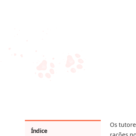
Os tutor
Índice
rações n