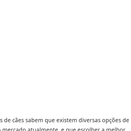
Compartilhar
Salvar
es de cães sabem que existem diversas opções de
o mercado atualmente, e que escolher a melhor