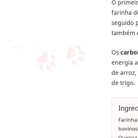
O primeir
farinha d
seguido p
também é 
Os
carbo
energia a
de arroz,
de trigo.
Ingred
Farinha
bovinos,
Quirera