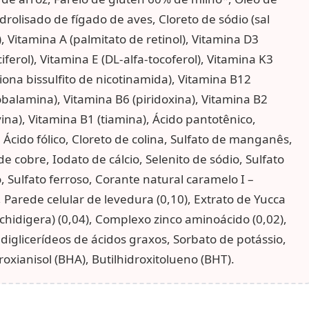
drolisado de fígado de aves, Cloreto de sódio (sal
 Vitamina A (palmitato de retinol), Vitamina D3
ciferol), Vitamina E (DL-alfa-tocoferol), Vitamina K3
ona bissulfito de nicotinamida), Vitamina B12
obalamina), Vitamina B6 (piridoxina), Vitamina B2
vina), Vitamina B1 (tiamina), Ácido pantotênico,
 Ácido fólico, Cloreto de colina, Sulfato de manganês,
de cobre, Iodato de cálcio, Selenito de sódio, Sulfato
, Sulfato ferroso, Corante natural caramelo I –
 Parede celular de levedura (0,10), Extrato de Yucca
chidigera) (0,04), Complexo zinco aminoácido (0,02),
diglicerídeos de ácidos graxos, Sorbato de potássio,
roxianisol (BHA), Butilhidroxitolueno (BHT).