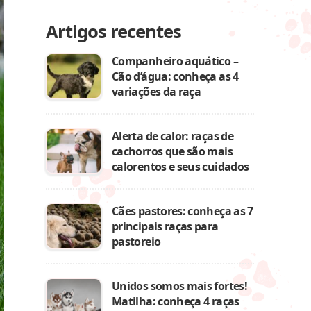
Artigos recentes
Companheiro aquático –
Cão d’água: conheça as 4
variações da raça
Alerta de calor: raças de
cachorros que são mais
calorentos e seus cuidados
Cães pastores: conheça as 7
principais raças para
pastoreio
Unidos somos mais fortes!
Matilha: conheça 4 raças