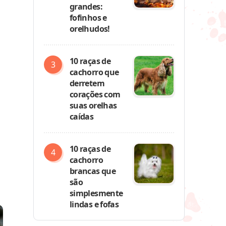
grandes:
fofinhos e
orelhudos!
10 raças de
cachorro que
derretem
corações com
suas orelhas
caídas
10 raças de
cachorro
brancas que
são
simplesmente
lindas e fofas