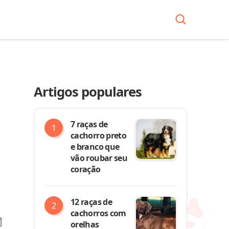
Artigos populares
7 raças de
cachorro preto
e branco que
vão roubar seu
coração
12 raças de
cachorros com
orelhas