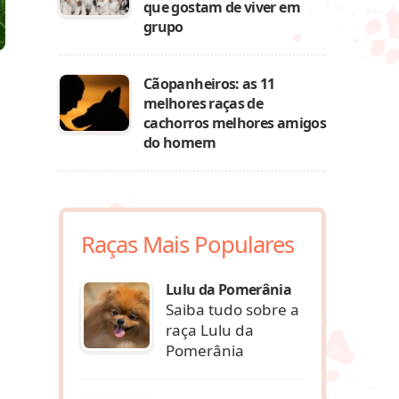
que gostam de viver em
grupo
Cãopanheiros: as 11
melhores raças de
cachorros melhores amigos
do homem
Raças Mais Populares
Lulu da Pomerânia
Saiba tudo sobre a
raça Lulu da
Pomerânia