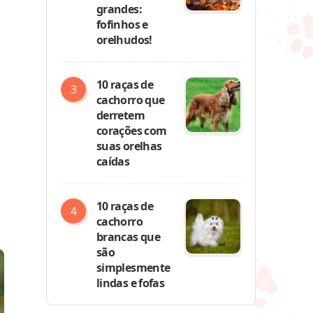
grandes:
fofinhos e
orelhudos!
10 raças de
cachorro que
derretem
corações com
suas orelhas
caídas
10 raças de
cachorro
brancas que
são
simplesmente
lindas e fofas