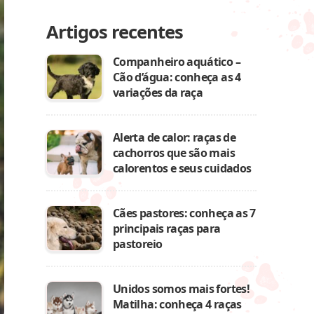
Artigos recentes
Companheiro aquático –
Cão d’água: conheça as 4
variações da raça
Alerta de calor: raças de
cachorros que são mais
calorentos e seus cuidados
Cães pastores: conheça as 7
principais raças para
pastoreio
Unidos somos mais fortes!
Matilha: conheça 4 raças