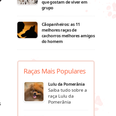
que gostam de viver em
grupo
Cãopanheiros: as 11
melhores raças de
cachorros melhores amigos
do homem
Raças Mais Populares
Lulu da Pomerânia
Saiba tudo sobre a
raça Lulu da
Pomerânia
s