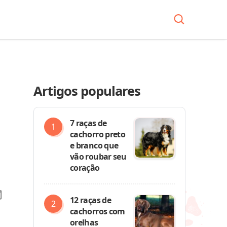
Artigos populares
7 raças de
cachorro preto
e branco que
vão roubar seu
coração
12 raças de
cachorros com
orelhas