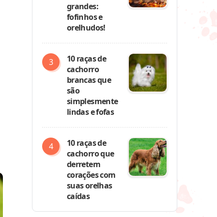
grandes:
fofinhos e
orelhudos!
10 raças de
cachorro
brancas que
são
simplesmente
lindas e fofas
10 raças de
cachorro que
derretem
corações com
suas orelhas
caídas