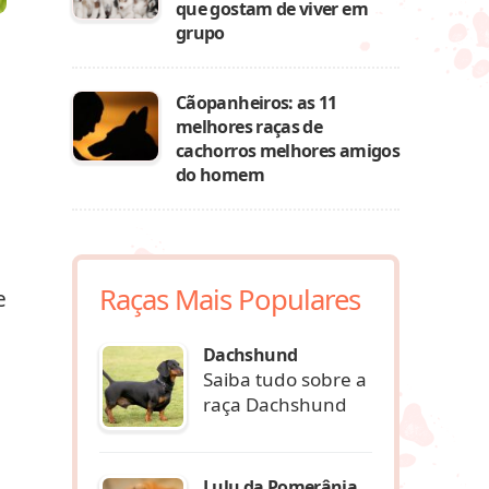
que gostam de viver em
grupo
Cãopanheiros: as 11
melhores raças de
cachorros melhores amigos
do homem
Raças Mais Populares
e
Dachshund
Saiba tudo sobre a
raça Dachshund
Lulu da Pomerânia