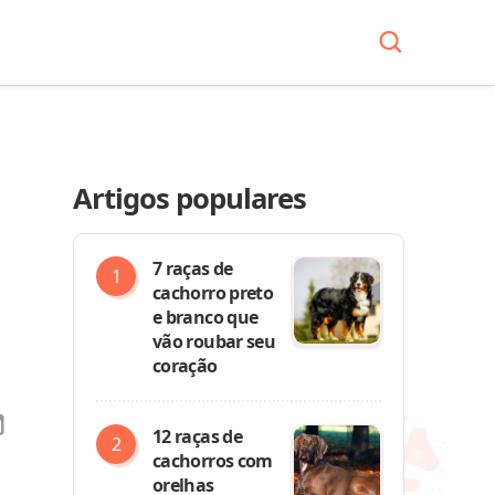
Artigos populares
7 raças de
cachorro preto
e branco que
vão roubar seu
coração
12 raças de
cachorros com
orelhas