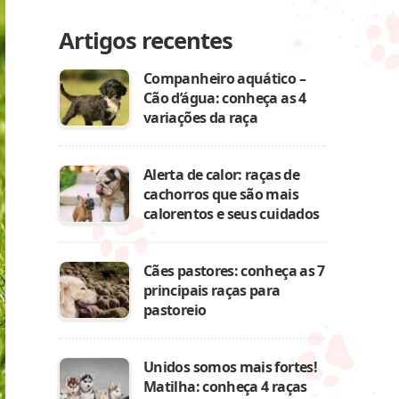
Artigos recentes
Companheiro aquático –
Cão d’água: conheça as 4
variações da raça
Alerta de calor: raças de
cachorros que são mais
calorentos e seus cuidados
Cães pastores: conheça as 7
principais raças para
pastoreio
Unidos somos mais fortes!
Matilha: conheça 4 raças