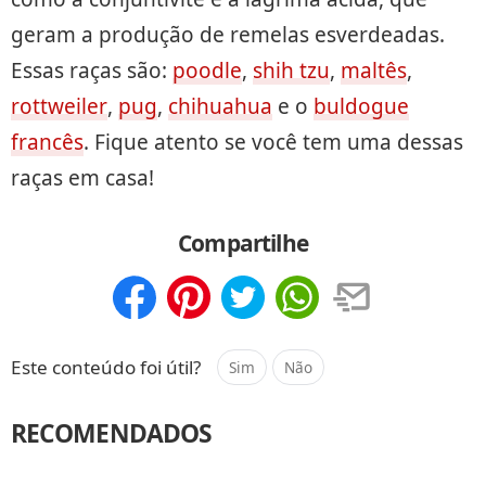
geram a produção de remelas esverdeadas.
Essas raças são:
poodle
,
shih tzu
,
maltês
,
rottweiler
,
pug
,
chihuahua
e o
buldogue
francês
. Fique atento se você tem uma dessas
raças em casa!
Compartilhe
Compartilhar
Salvar
Este conteúdo foi útil?
Sim
Não
RECOMENDADOS