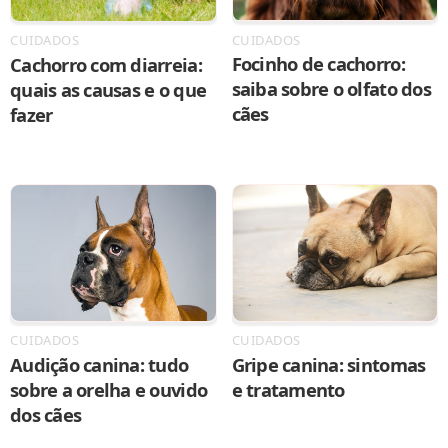
CUIDADOS
CUIDADOS
Focinho de cachorro:
Cachorro com diarreia:
saiba sobre o olfato dos
quais as causas e o que
cães
fazer
CUIDADOS
CUIDADOS
Audição canina: tudo
Gripe canina: sintomas
sobre a orelha e ouvido
e tratamento
dos cães