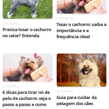
CUIDADOS
Tosar o cachorro: saiba a
CUIDADOS
Precisa tosar o cachorro
importância e a
no calor? Entenda.
frequência ideal
CUIDADOS
6 dicas para tirar nó de
CUIDADOS
Guia para cuidar da
pelo de cachorro: veja o
pelagem dos cães
passo a passo e como