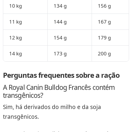
10 kg
134 g
156 g
11 kg
144 g
167 g
12 kg
154 g
179 g
14 kg
173 g
200 g
Perguntas frequentes sobre a ração
A Royal Canin Bulldog Francês contém
transgênicos?
Sim, há derivados do milho e da soja
transgênicos.