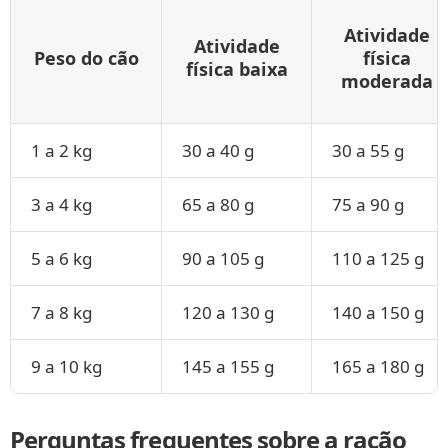
Atividade
Atividade
Peso do cão
física
física baixa
moderada
1 a 2 kg
30 a 40 g
30 a 55 g
3 a 4 kg
65 a 80 g
75 a 90 g
5 a 6 kg
90 a 105 g
110 a 125 g
7 a 8 kg
120 a 130 g
140 a 150 g
9 a 10 kg
145 a 155 g
165 a 180 g
Perguntas frequentes sobre a ração