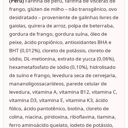
(Peru)
Farinha de peru, farinha de vísceras de
frango, glúten de milho – não transgênico, ovo
desidratado – proveniente de galinhas livres de
gaiolas, quirera de arroz, polpa de beterraba,
gordura de frango, gordura suína, óleo de
peixe, ácido propiônico, antioxidantes BHA e
BHT (0,012%), cloreto de potássio, cloreto de
sódio, DL-metionina, extrato de yucca (0,06%),
hexametafosfato de sódio (0,10%), hidrolisado
de suíno e frango, levedura seca de cervejaria,
mananoligossacarídeos, parede celular de
levedura, vitamina A, vitamina B12, vitamina C,
vitamina D3, vitamina E, vitamina K3, ácido
fólico, ácido pantotênico, biotina, cloreto de
colina, niacina, piridoxina, riboflavina, tiamina,
ferro aminoácido quelato, iodeto de potássio,