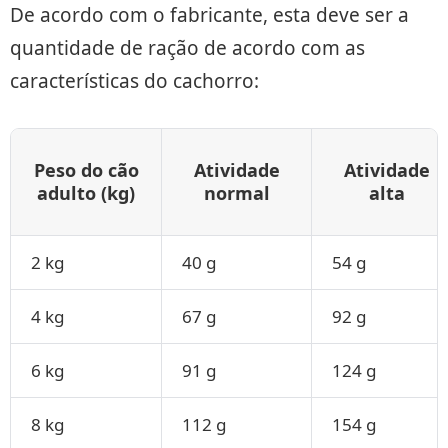
De acordo com o fabricante, esta deve ser a
quantidade de ração de acordo com as
características do cachorro:
Peso do cão
Atividade
Atividade
adulto (kg)
normal
alta
2 kg
40 g
54 g
4 kg
67 g
92 g
6 kg
91 g
124 g
8 kg
112 g
154 g