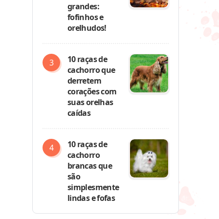
grandes:
fofinhos e
orelhudos!
10 raças de
cachorro que
derretem
corações com
suas orelhas
caídas
10 raças de
cachorro
brancas que
são
simplesmente
lindas e fofas