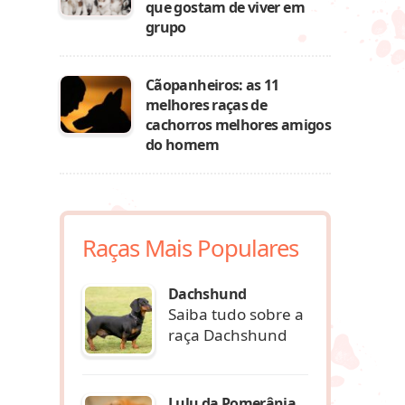
que gostam de viver em
grupo
Cãopanheiros: as 11
melhores raças de
cachorros melhores amigos
do homem
Raças Mais Populares
Dachshund
Saiba tudo sobre a
raça Dachshund
Lulu da Pomerânia