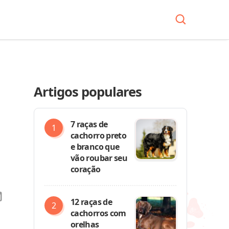
Artigos populares
7 raças de
cachorro preto
e branco que
vão roubar seu
coração
12 raças de
cachorros com
orelhas