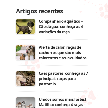
Artigos recentes
Companheiro aquático –
Cão d’água: conheça as 4
variações da raça
Alerta de calor: raças de
cachorros que são mais
calorentos e seus cuidados
Cães pastores: conheça as 7
principais raças para
pastoreio
Unidos somos mais fortes!
Matilha: conheça 4 raças