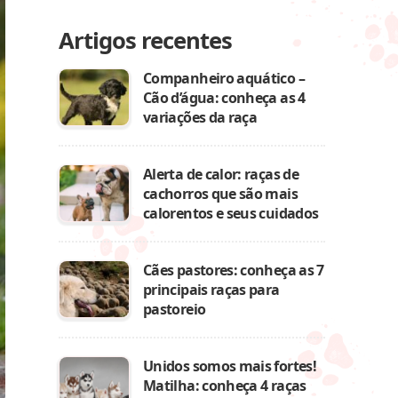
Artigos recentes
Companheiro aquático –
Cão d’água: conheça as 4
variações da raça
Alerta de calor: raças de
cachorros que são mais
calorentos e seus cuidados
Cães pastores: conheça as 7
principais raças para
pastoreio
Unidos somos mais fortes!
Matilha: conheça 4 raças