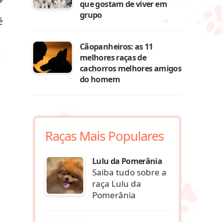
que gostam de viver em
grupo
é
Cãopanheiros: as 11
à
melhores raças de
cachorros melhores amigos
do homem
Raças Mais Populares
Lulu da Pomerânia
Saiba tudo sobre a
raça Lulu da
Pomerânia