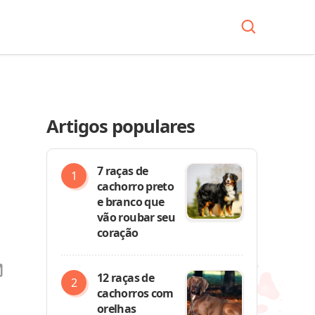
Artigos populares
7 raças de
cachorro preto
e branco que
vão roubar seu
coração
12 raças de
cachorros com
orelhas