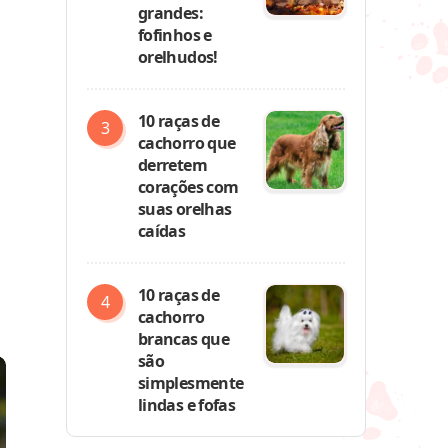
grandes:
fofinhos e
orelhudos!
10 raças de
cachorro que
derretem
corações com
suas orelhas
caídas
10 raças de
cachorro
brancas que
são
simplesmente
lindas e fofas