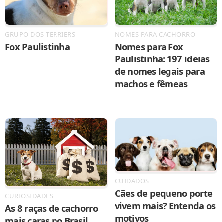
GRUPO DOS TERRIERS
NOMES PARA CACHORRO
Fox Paulistinha
Nomes para Fox
Paulistinha: 197 ideias
de nomes legais para
machos e fêmeas
CUIDADOS
Cães de pequeno porte
CURIOSIDADES
vivem mais? Entenda os
As 8 raças de cachorro
motivos
mais caras no Brasil