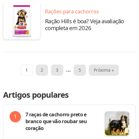
Rações para cachorros
Ração Hills é boa? Veja avaliação
completa em 2026
…
1
2
3
5
Próxima »
Paginação
de
Artigos populares
posts
7 raças de cachorro preto e
branco que vão roubar seu
coração