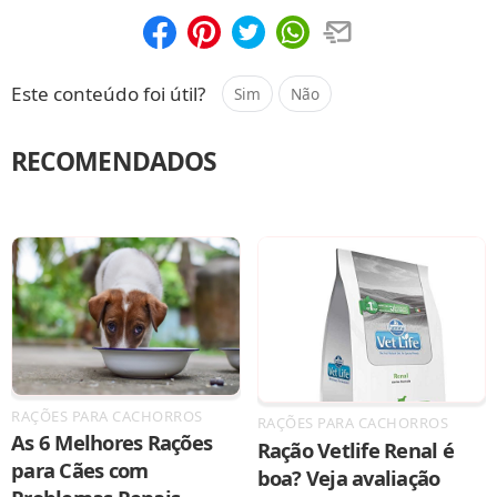
Compartilhar
Salvar
Este conteúdo foi útil?
Sim
Não
RECOMENDADOS
RAÇÕES PARA CACHORROS
RAÇÕES PARA CACHORROS
As 6 Melhores Rações
Ração Vetlife Renal é
para Cães com
boa? Veja avaliação