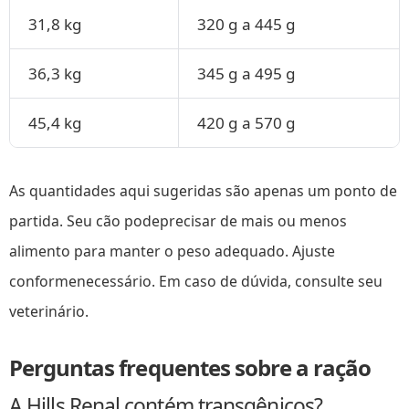
31,8 kg
320 g a 445 g
36,3 kg
345 g a 495 g
45,4 kg
420 g a 570 g
As quantidades aqui sugeridas são apenas um ponto de
partida. Seu cão podeprecisar de mais ou menos
alimento para manter o peso adequado. Ajuste
conformenecessário. Em caso de dúvida, consulte seu
veterinário.
Perguntas frequentes sobre a ração
A Hills Renal contém transgênicos?