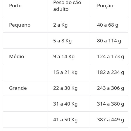
Peso do cão
Porte
Porção
adulto
Pequeno
2 a Kg
40 a 68 g
5 a 8 Kg
80 a 114 g
Médio
9 a 14 Kg
124 a 173 g
15 a 21 Kg
182 a 234 g
Grande
22 a 30 Kg
243 a 306 g
31 a 40 Kg
314 a 380 g
41 a 50 Kg
387 a 449 g