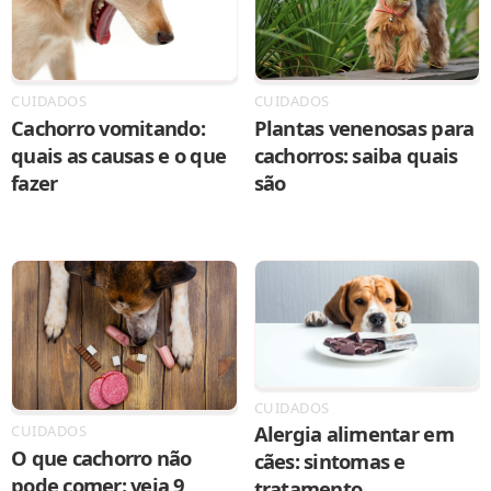
CUIDADOS
CUIDADOS
Cachorro vomitando:
Plantas venenosas para
quais as causas e o que
cachorros: saiba quais
fazer
são
CUIDADOS
Alergia alimentar em
CUIDADOS
O que cachorro não
cães: sintomas e
pode comer: veja 9
tratamento