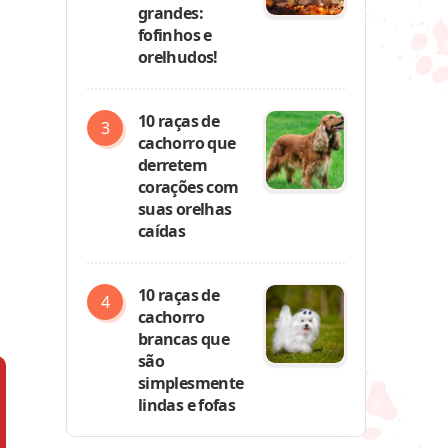
grandes:
fofinhos e
orelhudos!
10 raças de
cachorro que
derretem
corações com
suas orelhas
caídas
10 raças de
cachorro
brancas que
são
simplesmente
lindas e fofas