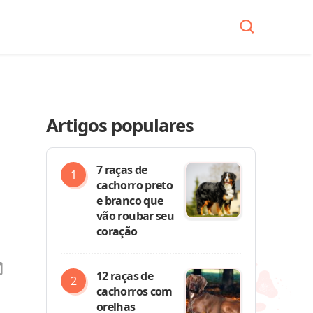
Artigos populares
7 raças de
cachorro preto
e branco que
vão roubar seu
coração
12 raças de
cachorros com
orelhas