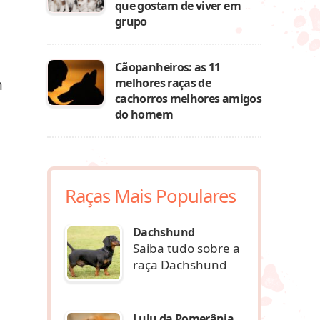
que gostam de viver em
grupo
Cãopanheiros: as 11
melhores raças de
m
cachorros melhores amigos
do homem
Raças Mais Populares
Dachshund
Saiba tudo sobre a
raça Dachshund
Lulu da Pomerânia