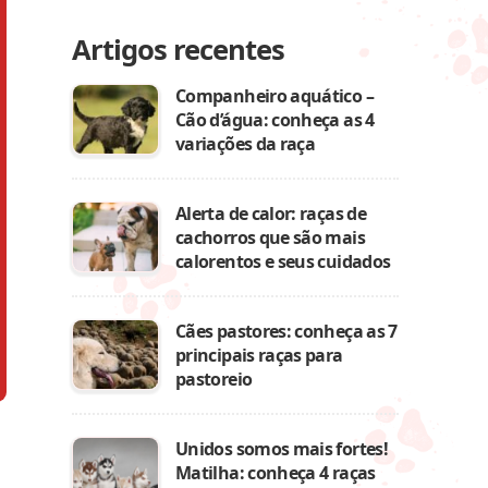
Artigos recentes
Companheiro aquático –
Cão d’água: conheça as 4
variações da raça
Alerta de calor: raças de
cachorros que são mais
calorentos e seus cuidados
Cães pastores: conheça as 7
principais raças para
pastoreio
Unidos somos mais fortes!
Matilha: conheça 4 raças
a